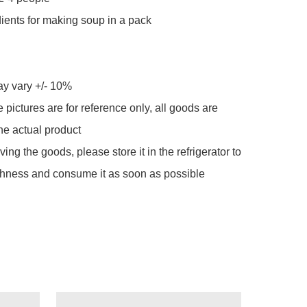
ents for making soup in a pack

y vary +/- 10%

 pictures are for reference only, all goods are 
he actual product

iving the goods, please store it in the refrigerator to 
shness and consume it as soon as possible