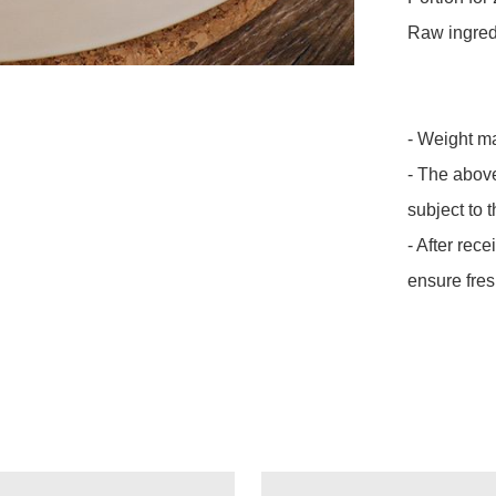
Raw ingredi
- Weight ma
- The above
subject to t
- After rece
ensure fre