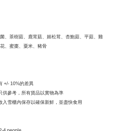
菌、茶樹菇、鹿茸菇、姬松茸、杏鮑菇、平菇、雞
花、蜜棗、粟米、豬骨

 +/- 10%的差異

片只供參考，所有貨品以實物為準

請放入雪櫃內保存以確保新鮮，並盡快食用

2-4 people 
