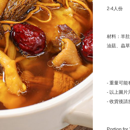
2-4人份

材料：羊肚
油菇、蟲草
- 重量可能有
- 以上圖
- 收貨後
Portion for 