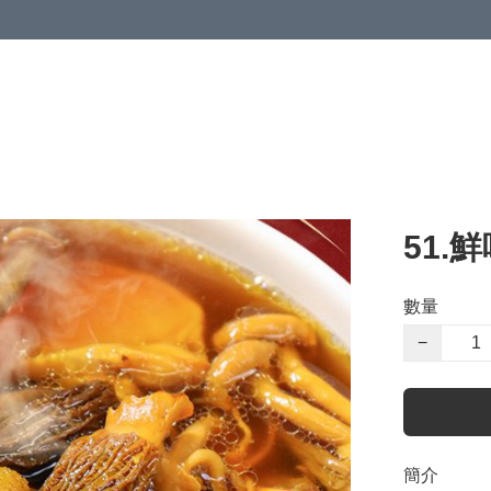
51.
數量
−
簡介