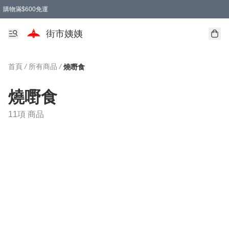
購物滿$600免運
街市姨姨
首頁
/
所有商品
/
燒嘢食
燒嘢食
11項 商品