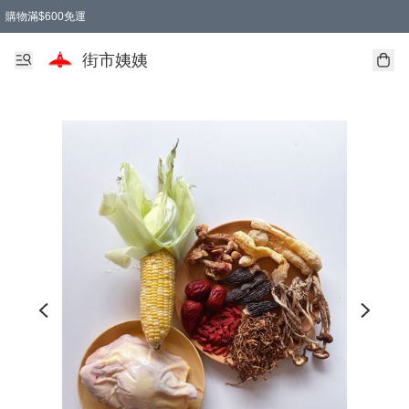
購物滿$600免運
街市姨姨