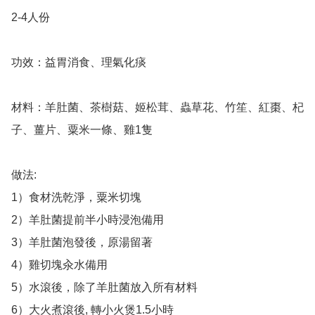
2-4人份

功效：益胃消食、理氣化痰

材料：羊肚菌、茶樹菇、姬松茸、蟲草花、竹笙、紅棗、杞
子、薑片、粟米一條、雞1隻

做法: 

1）食材洗乾淨，粟米切塊

2）羊肚菌提前半小時浸泡備用

3）羊肚菌泡發後，原湯留著

4）雞切塊汆水備用

5）水滾後，除了羊肚菌放入所有材料

6）大火煮滾後, 轉小火煲1.5小時
