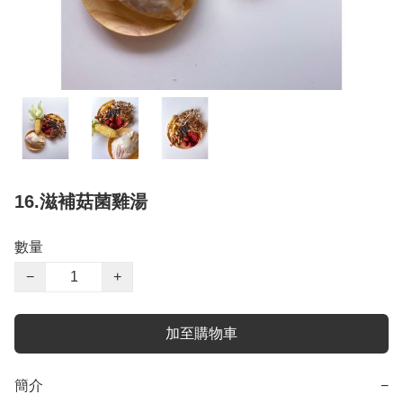
16.滋補菇菌雞湯
數量
−
+
加至購物車
簡介
−