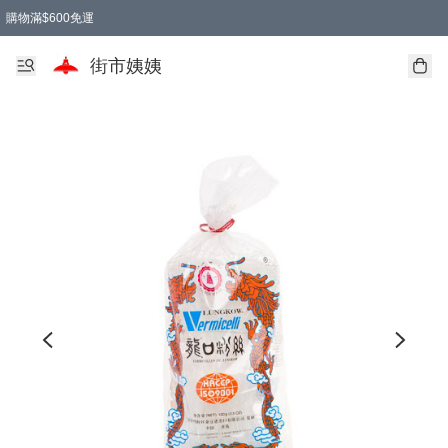
購物滿$600免運
街市姨姨