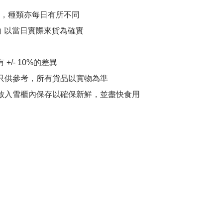
，種類亦每日有所不同

白 以當日實際來貨為確實

 +/- 10%的差異

片只供參考，所有貨品以實物為準

請放入雪櫃內保存以確保新鮮，並盡快食用