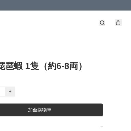
琵琶蝦 1隻（約6-8両）
+
加至購物車
−