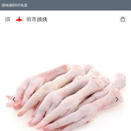
購物滿$600免運
街市姨姨