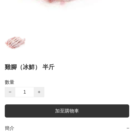
雞腳（冰鮮） 半斤
數量
−
+
加至購物車
簡介
−