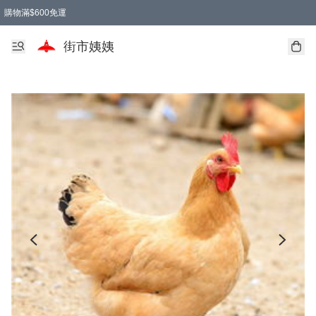
購物滿$600免運
街市姨姨