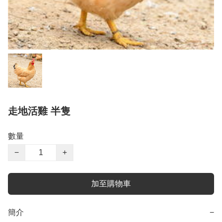
走地活雞 半隻
數量
−
+
加至購物車
簡介
−