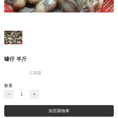
蠔仔 半斤
1 評語
數量
−
+
加至購物車