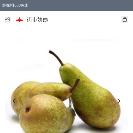
購物滿$600免運
街市姨姨