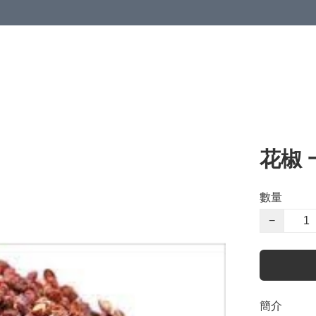
花椒 
數量
−
簡介