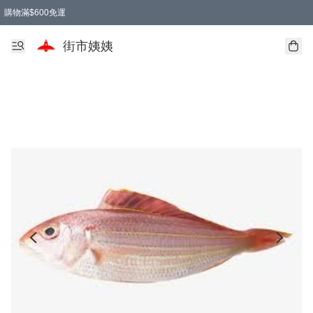
購物滿$600免運
街市姨姨