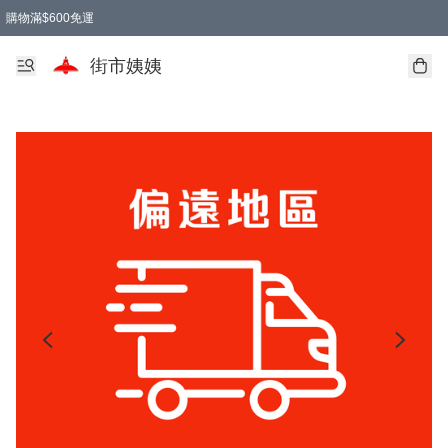
購物滿$600免運
街市姨姨