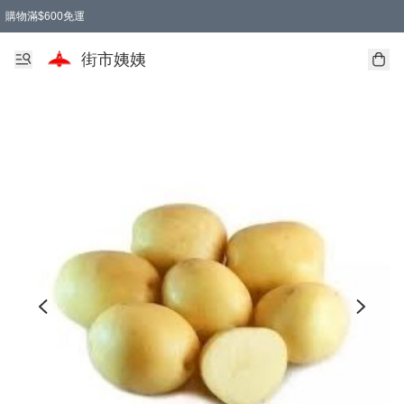
購物滿$600免運
街市姨姨