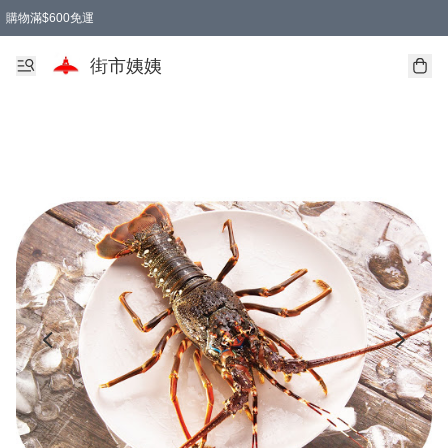
購物滿$600免運
街市姨姨