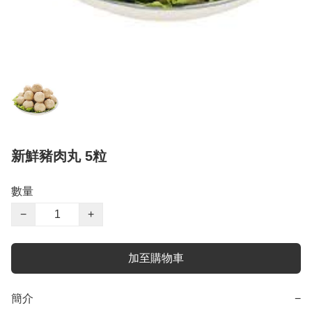
新鮮豬肉丸 5粒
數量
−
+
加至購物車
簡介
−