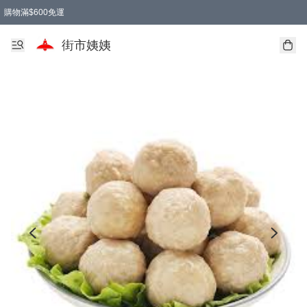
購物滿$600免運
街市姨姨