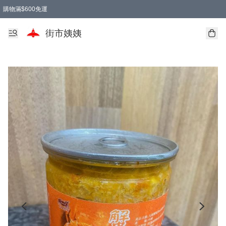
購物滿$600免運
街市姨姨