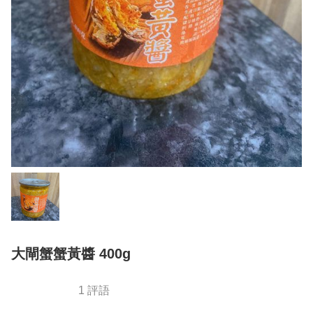
大閘蟹蟹黃醬 400g
1 評語