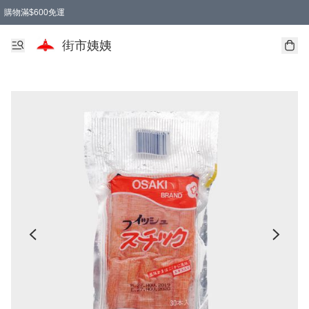
購物滿$600免運
街市姨姨