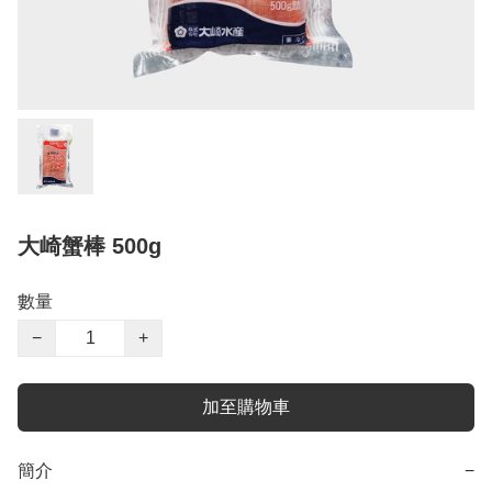
大崎蟹棒 500g
數量
−
+
加至購物車
簡介
−