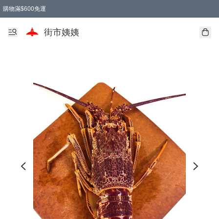
購物滿$600免運
街市姨姨