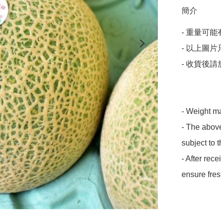
簡介
- 重量可能有
- 以上圖
- 收貨後
- Weight ma
- The above
subject to t
- After rece
ensure fre