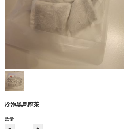
冷泡黑烏龍茶
數量
−
+