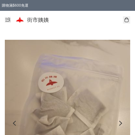
購物滿$600免運
街市姨姨