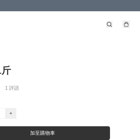
1斤
1 評語
+
加至購物車