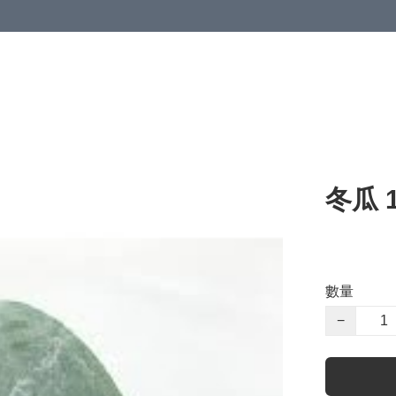
冬瓜 
數量
−